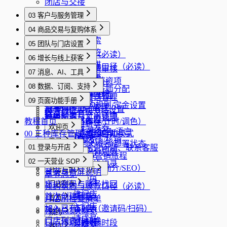
闭店与交接
03 客户与服务管理
章节总览
04 商品交易与复购体系
客户列表与搜索
章节总览
05 团队与门店设置
新建客户与标签
积分发放口径（必读）
章节总览
06 增长与线上获客
客户详情与跟进
优惠券与礼品卡口径（必读）
员工邀请与申请审核
章节总览
07 消息、AI、工具
服务目录与分类
商品上架与分类
员工资料/排班/薪资项
作品集与美甲设计
章节总览
08 数据、订阅、支持
服务详情/图片/技师分配
库存管理与盘点
门店基础资料维护
合集管理/排序/封面
消息中心与会话管理
章节总览
09 页面功能手册
商品销售流程
营业时间/预约规则/定金设置
分享页预览与管理
AI 助手与 AI 电话设置
经营数据看板
概览
订单列表与订单详情
权限配置与工资管理
官网管理总入口
教程首页
工具中心（库存/计时/调色）
网站数据分析
优惠券模板与发券
欢迎页
内容模块/主题/配色/语言
00 三种库存管理对比说明
卫生安全工具与自助模式
订阅与权限说明
礼品卡模板/发卡/核销
模块概览
登录
子域名/自定义域名/部署状态
01 登录与开店
账号安全、常见问题、联系客服
会员等级与积分规则
欢迎
模块概览
Google 商家与营销旅程
找回密码
章节总览
02 一天营业 SOP
积分奖励与兑换记录
登录
官网设置（标题/简介/SEO）
模块概览
开店与加入门店
登录与首屏说明
章节总览
忘记密码
模块概览
忘记密码与账号找回
门店列表
预约状态与收款口径（必读）
创建门店
首次创建门店
模块概览
开店前检查清单
首页
加入门店
加入已有门店（邀请码/扫码）
门店列表
预约总览
模块概览
预约
邀请成员
门店列表与切换
日历排班与封锁时段
首页模板
模块概览
客户