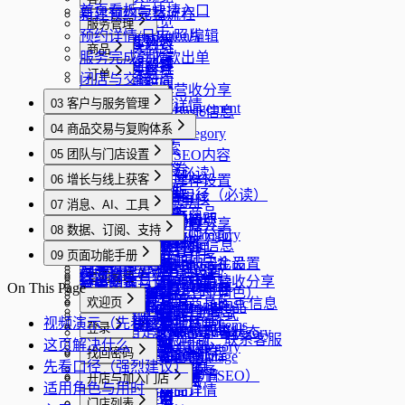
首页看板与快捷入口
新建预约完整流程
首页
日历
模块概览
服务管理
预约详情/日志/照片
QuickButton编辑
新建预约
顾客列表
模块概览
商品
服务完成到收款出单
预约列表
新建顾客
服务管理
模块概览
订单
闭店与交接
封锁时间
客户详情
编辑服务营收分享
库存管理
模块概览
收款与支付
03 客户与服务管理
外部事件详情
客户TagManagement
编辑服务Basic信息
商品
订单详情
模块概览
章节总览
优惠券
04 商品交易与复购体系
编辑服务Category
Orders
销售记录
支付
客户列表与搜索
模块概览
章节总览
礼品卡
05 团队与门店设置
编辑服务SEO内容
销售商品
新建客户与标签
发放优惠券
积分发放口径（必读）
模块概览
章节总览
会员
服务封面Select
06 增长与线上获客
编辑商品库存设置
客户详情与跟进
优惠券模板
优惠券与礼品卡口径（必读）
发放礼品卡
员工邀请与申请审核
服务排序
模块概览
章节总览
积分
编辑商品图片
07 消息、AI、工具
服务目录与分类
编辑优惠券商品
商品上架与分类
核销礼品卡
员工资料/排班/薪资项
服务图片编辑
编辑会员Points
作品集与美甲设计
编辑商品营收分享
模块概览
章节总览
工资
08 数据、订阅、支持
服务详情/图片/技师分配
编辑优惠券Category
库存管理与盘点
礼品卡
门店基础资料维护
服务图片排序
编辑TierBasic
合集管理/排序/封面
编辑商品Basic信息
兑换记录
消息中心与会话管理
模块概览
章节总览
消息
09 页面功能手册
优惠券商品排序
商品销售流程
礼品卡产品
营业时间/预约规则/定金设置
服务详情
编辑TierBirthday礼品
分享页预览与管理
编辑商品Category
积分奖励
AI 助手与 AI 电话设置
工资
经营数据看板
模块概览
概览
官网管理
优惠券商品详情
订单列表与订单详情
编辑礼品卡商品营收分享
权限配置与工资管理
服务Collection编辑
编辑TierPrivileges
On This Page
官网管理总入口
编辑商品SEO内容
积分设置
工具中心（库存/计时/调色）
工资设置
网站数据分析
消息中心
优惠券详情
模块概览
优惠券模板与发券
分享页
欢迎页
编辑礼品卡商品Basic信息
服务Collection排序
编辑TierRenewal礼品
内容模块/主题/配色/语言
库存History
积分中心
卫生安全工具与自助模式
工资History
订阅与权限说明
消息详情
优惠券StyleEditor
多语言管理
视频演示（先看这个）
礼品卡模板/发卡/核销
编辑礼品卡商品Items
模块概览
模块概览
网站数据
登录
技师Assign
编辑TierSignupGifts
子域名/自定义域名/部署状态
库存Operation
编辑积分RewardCategory
My工资
Coupons
账号安全、常见问题、联系客服
新建Chat
网站管理
这页解决什么
会员等级与积分规则
编辑礼品卡Category
分享管理
欢迎
会员
模块概览
模块概览
Google 商家与营销旅程
域名
找回密码
商品封面Select
积分Reward排序
ConversationManage
Staff工资列表
主题风格
先看口径（强烈建议）
积分奖励与兑换记录
礼品卡商品排序
编辑分享标题
会员设置
官网数据分析
登录
官网设置（标题/简介/SEO）
商品图片排序
积分Reward详情
模块概览
模块概览
Google 商家
开店与加入门店
Staff工资详情
主题颜色
适用角色与用时
礼品卡商品详情
编辑分享简介
商品详情
域名搜索
忘记密码
模块概览
模块概览
营销
门店列表