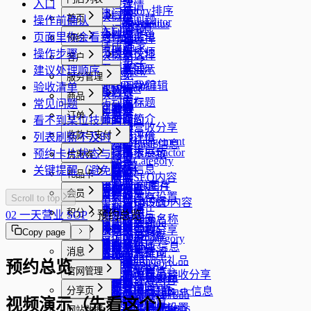
编辑备注
入口
礼品卡详情
分享设置
商品Category排序
域名Result
商家洞察
创建门店
模块概览
模块概览
工具中心
首页
编辑常见问题
操作前确认
礼品卡StyleEditor
分享详情
DeploymentStatus
商品Sale详情
Google 评论
加入门店
我的活动
门店列表
编辑服务菜单
模块概览
模块概览
MyDomains
页面里你会看到什么
自助模式
预约
分享域名选择
Google 商家
邀请成员
营销模版
编辑服务技师
工具箱
首页模板
操作步骤
分享主题选择
模块概览
模块概览
门店设置
客户
Google 帖子
编辑旅程Step
编辑服务展示
过敏检查
首页
建议处理顺序
分享Preview
自助服务
日历
模块概览
模块概览
团队成员
服务管理
旅程Preview
编辑关于我们
计时器
QuickButton编辑
验收清单
自助Attract
新建预约
门店币种
顾客列表
模块概览
模块概览
门店域名
商品
编辑官网标题
甲油胶库存
常见问题
自助Main
预约列表
门店地址
新建顾客
成员档案
服务管理
模块概览
模块概览
AI 助手
订单
编辑官网简介
工具
看不到某位技师的预约
封锁时间
门店电话
客户详情
成员管理
编辑服务营收分享
门店域名
库存管理
模块概览
模块概览
作品集
收款与支付
编辑客户评价
消毒清单
列表刷新不及时
外部事件详情
门店介绍
客户TagManagement
成员评价
编辑服务Basic信息
商品
AI 助手
订单详情
编辑礼品卡展示
颜色调色板Extractor
模块概览
模块概览
预约卡片状态与详情不一致
美甲设计
优惠券
门店设置
成员设置
编辑服务Category
Orders
销售记录
Agent设置
编辑门店信息
颜色Mixer
搜索
支付
关键提醒（避免踩坑）
模块概览
模块概览
订阅
礼品卡
门店时区
成员薪酬
编辑服务SEO内容
销售商品
NailDesign
编辑内容浮层
Consumables库存
编辑Artwork图片
发放优惠券
门店邮箱
模块概览
模块概览
扫码
会员
成员作品集
服务封面Select
编辑商品库存设置
Scroll to top
编辑全局UI设置
编辑ArtworkSEO内容
优惠券模板
社媒链接
订阅套餐
发放礼品卡
待处理申请
模块概览
服务排序
模块概览
系统设置
积分
编辑商品图片
02 一天营业 SOP
预约总览
编辑图片图库
编辑Collection名称
编辑优惠券商品
营业时间
订阅总览
核销礼品卡
工作排班
扫码加入
服务图片编辑
编辑会员Points
模块概览
编辑商品营收分享
模块概览
Copy page
数据分析
工资
编辑作品集图库
编辑Group名称
编辑优惠券Category
自定义域名
礼品卡
混合内容
服务图片排序
编辑TierBasic
客服支持
编辑商品Basic信息
兑换记录
模块概览
模块概览
消息
编辑Meta关键词
编辑Nail标题
优惠券商品排序
AI 电话
礼品卡产品
内容排序
服务详情
编辑TierBirthday礼品
系统设置
编辑商品Category
积分奖励
预约总览
数据分析
工资
官网翻译编辑
编辑Nail简介
模块概览
官网管理
优惠券商品详情
编辑定金设置
编辑礼品卡商品营收分享
团队成员
服务Collection编辑
编辑TierPrivileges
编辑地区
编辑商品SEO内容
积分设置
工资设置
官网内容排序
编辑NailMaterials
消息中心
优惠券详情
模块概览
分享页
编辑服务Fee设置
编辑礼品卡商品Basic信息
编辑成员账号
服务Collection排序
编辑TierRenewal礼品
编辑电话
库存History
积分中心
工资History
视频演示（先看这个）
颜色选择器弹窗
编辑NailSteps
消息详情
优惠券StyleEditor
多语言管理
编辑礼品卡提成设置
编辑礼品卡商品Items
模块概览
网站数据
成员Basic信息编辑
技师Assign
编辑TierSignupGifts