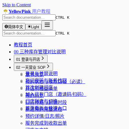
Skip to Content
YellowPink
用户教程
CTRL K
简体中文
Light
CTRL K
教程首页
00 三种库存管理对比说明
01 登录与开店
章节总览
02 一天营业 SOP
登录与首屏说明
章节总览
忘记密码与账号找回
预约状态与收款口径（必读）
首次创建门店
开店前检查清单
加入已有门店（邀请码/扫码）
预约总览
门店列表与切换
日历排班与封锁时段
首页看板与快捷入口
新建预约完整流程
预约详情/日志/照片
服务完成到收款出单